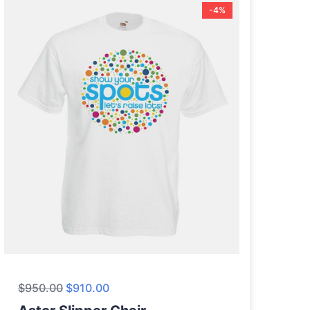
-4%
$
950.00
$
910.00
$
5