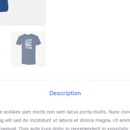
Description
tae sodales uam morbi non sem lacus porta mollis. Nunc co
g elit sed do incididunt ut labore et dolore magna. Ut eni
equat. Duis aute irure dolor in reprehenderit in voluptate ve