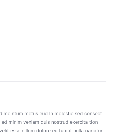
ndime ntum metus eud In molestie sed consect
m ad minim veniam quis nostrud exercita tion
lit esse cillum dolore eu fugiat nulla pariatur.