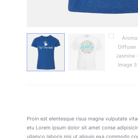
Proin est elentesque risus magna vulputate vi
etu Lorem ipsum dolor sit amet conse adipisicin
ullamco laboris nisi ut aliquip exa commodo cons